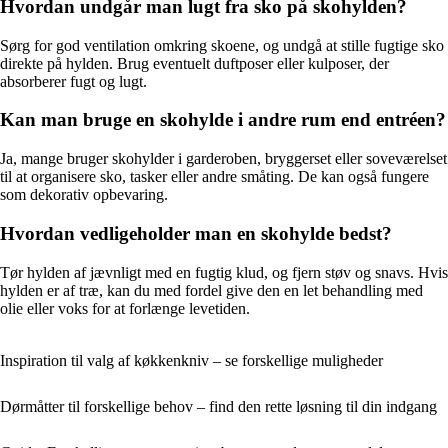
Hvordan undgår man lugt fra sko på skohylden?
Sørg for god ventilation omkring skoene, og undgå at stille fugtige sko
direkte på hylden. Brug eventuelt duftposer eller kulposer, der
absorberer fugt og lugt.
Kan man bruge en skohylde i andre rum end entréen?
Ja, mange bruger skohylder i garderoben, bryggerset eller soveværelset
til at organisere sko, tasker eller andre småting. De kan også fungere
som dekorativ opbevaring.
Hvordan vedligeholder man en skohylde bedst?
Tør hylden af jævnligt med en fugtig klud, og fjern støv og snavs. Hvis
hylden er af træ, kan du med fordel give den en let behandling med
olie eller voks for at forlænge levetiden.
Inspiration til valg af køkkenkniv – se forskellige muligheder
Dørmåtter til forskellige behov – find den rette løsning til din indgang