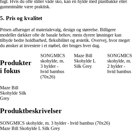
fugt. Hvis du ofte stiller våde sko, kan en hylde med plastbakke eller
gummimåtte være praktisk.
5. Pris og kvalitet
Prisen afhænger af materialevalg, design og størrelse. Billigere
modeller dækker ofte de basale behov, mens dyrere løsninger kan
tilbyde bedre holdbarhed, fleksibilitet og æstetik. Overvej, hvor meget
du ønsker at investere i et møbel, der bruges hver dag.
SONGMICS
Maze Bill
SONGMICS
skohylde, m.
Skohylde L
skohylde, m.
Produkter
3 hylder -
Silk Grey
2 hylder -
i fokus
hvid bambus
hvid bambus
(70x26)
Maze Bill
Skohylde Silk
Grey
Produktbeskrivelser
SONGMICS skohylde, m. 3 hylder - hvid bambus (70x26)
Maze Bill Skohylde L Silk Grey