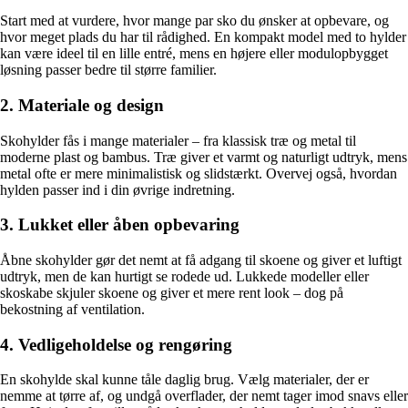
Start med at vurdere, hvor mange par sko du ønsker at opbevare, og
hvor meget plads du har til rådighed. En kompakt model med to hylder
kan være ideel til en lille entré, mens en højere eller modulopbygget
løsning passer bedre til større familier.
2. Materiale og design
Skohylder fås i mange materialer – fra klassisk træ og metal til
moderne plast og bambus. Træ giver et varmt og naturligt udtryk, mens
metal ofte er mere minimalistisk og slidstærkt. Overvej også, hvordan
hylden passer ind i din øvrige indretning.
3. Lukket eller åben opbevaring
Åbne skohylder gør det nemt at få adgang til skoene og giver et luftigt
udtryk, men de kan hurtigt se rodede ud. Lukkede modeller eller
skoskabe skjuler skoene og giver et mere rent look – dog på
bekostning af ventilation.
4. Vedligeholdelse og rengøring
En skohylde skal kunne tåle daglig brug. Vælg materialer, der er
nemme at tørre af, og undgå overflader, der nemt tager imod snavs eller