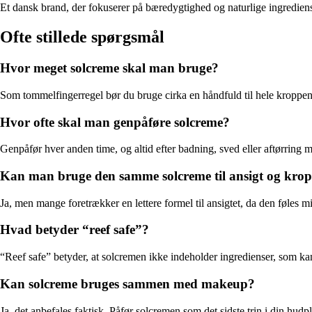
Et dansk brand, der fokuserer på bæredygtighed og naturlige ingrediens
Ofte stillede spørgsmål
Hvor meget solcreme skal man bruge?
Som tommelfingerregel bør du bruge cirka en håndfuld til hele kroppen o
Hvor ofte skal man genpåføre solcreme?
Genpåfør hver anden time, og altid efter badning, sved eller aftørring
Kan man bruge den samme solcreme til ansigt og kro
Ja, men mange foretrækker en lettere formel til ansigtet, da den føles 
Hvad betyder “reef safe”?
“Reef safe” betyder, at solcremen ikke indeholder ingredienser, som kan
Kan solcreme bruges sammen med makeup?
Ja, det anbefales faktisk. Påfør solcremen som det sidste trin i din hu