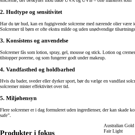
solcreme, der beskytter mod både UVA og UVB – ofte markeret som “br
2. Hudtype og sensitivitet
Har du tør hud, kan en fugtgivende solcreme med nærende olier være idee
Solcremer til børn er ofte ekstra milde og uden unødvendige tilsætnings
3. Konsistens og anvendelse
Solcremer fås som lotion, spray, gel, mousse og stick. Lotion og cremer
tilstopper porerne, og som fungerer godt under makeup.
4. Vandfasthed og holdbarhed
Hvis du bader, sveder eller dyrker sport, bør du vælge en vandfast sol
solcremer mister effektivitet over tid.
5. Miljøhensyn
Flere solcremer er i dag formuleret uden ingredienser, der kan skade kor
safe”.
Australian Gold
Fair Light
Produkter i fokus