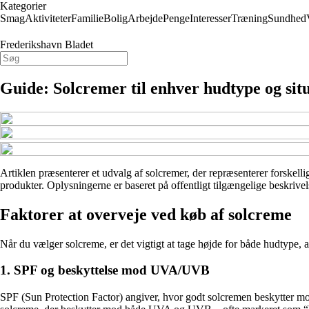
Kategorier
Smag
Aktiviteter
Familie
Bolig
Arbejde
Penge
Interesser
Træning
Sundhed
Frederikshavn Bladet
Guide: Solcremer til enhver hudtype og sit
Artiklen præsenterer et udvalg af solcremer, der repræsenterer forskelli
produkter. Oplysningerne er baseret på offentligt tilgængelige beskrive
Faktorer at overveje ved køb af solcreme
Når du vælger solcreme, er det vigtigt at tage højde for både hudtype, 
1. SPF og beskyttelse mod UVA/UVB
SPF (Sun Protection Factor) angiver, hvor godt solcremen beskytter mo