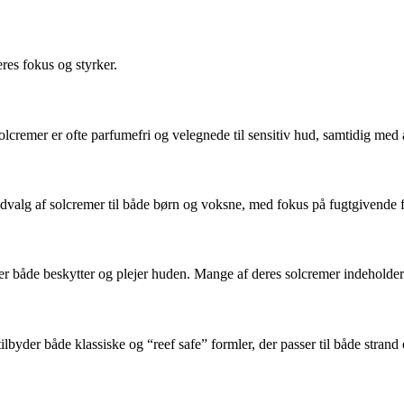
res fokus og styrker.
solcremer er ofte parfumefri og velegnede til sensitiv hud, samtidig me
t udvalg af solcremer til både børn og voksne, med fokus på fugtgivende
 både beskytter og plejer huden. Mange af deres solcremer indeholder an
lbyder både klassiske og “reef safe” formler, der passer til både strand 