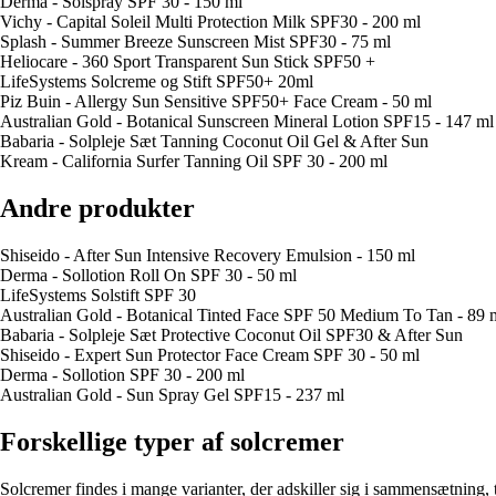
Derma - Solspray SPF 30 - 150 ml
Vichy - Capital Soleil Multi Protection Milk SPF30 - 200 ml
Splash - Summer Breeze Sunscreen Mist SPF30 - 75 ml
Heliocare - 360 Sport Transparent Sun Stick SPF50 +
LifeSystems Solcreme og Stift SPF50+ 20ml
Piz Buin - Allergy Sun Sensitive SPF50+ Face Cream - 50 ml
Australian Gold - Botanical Sunscreen Mineral Lotion SPF15 - 147 ml
Babaria - Solpleje Sæt Tanning Coconut Oil Gel & After Sun
Kream - California Surfer Tanning Oil SPF 30 - 200 ml
Andre produkter
Shiseido - After Sun Intensive Recovery Emulsion - 150 ml
Derma - Sollotion Roll On SPF 30 - 50 ml
LifeSystems Solstift SPF 30
Australian Gold - Botanical Tinted Face SPF 50 Medium To Tan - 89 
Babaria - Solpleje Sæt Protective Coconut Oil SPF30 & After Sun
Shiseido - Expert Sun Protector Face Cream SPF 30 - 50 ml
Derma - Sollotion SPF 30 - 200 ml
Australian Gold - Sun Spray Gel SPF15 - 237 ml
Forskellige typer af solcremer
Solcremer findes i mange varianter, der adskiller sig i sammensætning, 