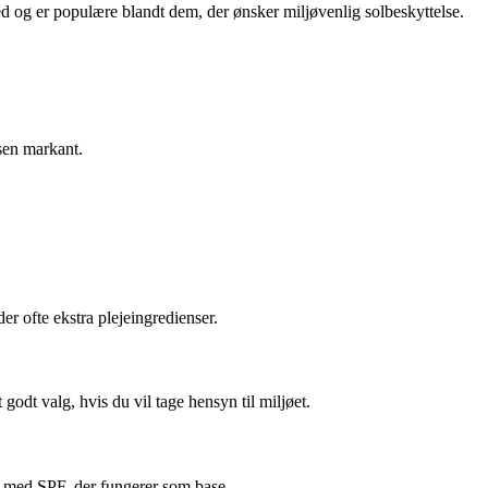
d og er populære blandt dem, der ønsker miljøvenlig solbeskyttelse.
lsen markant.
r ofte ekstra plejeingredienser.
odt valg, hvis du vil tage hensyn til miljøet.
me med SPF, der fungerer som base.