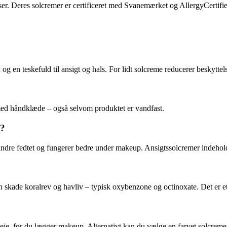
er. Deres solcremer er certificeret med Svanemærket og AllergyCertifie
g en teskefuld til ansigt og hals. For lidt solcreme reducerer beskytte
 med håndklæde – også selvom produktet er vandfast.
p?
mindre fedtet og fungerer bedre under makeup. Ansigtssolcremer indeholde
 skade koralrev og havliv – typisk oxybenzone og octinoxate. Det er et g
dpleje, før du lægger makeup. Alternativt kan du vælge en farvet solcre