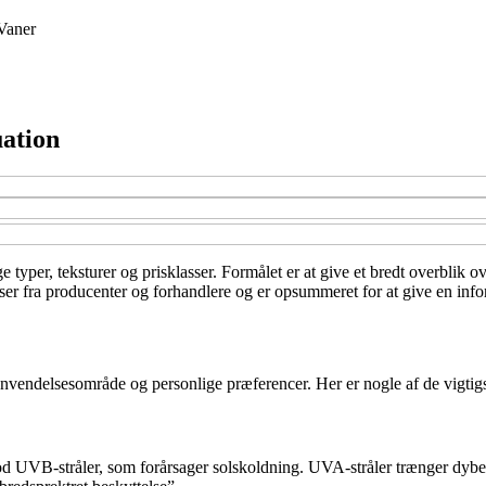
Vaner
uation
ge typer, teksturer og prisklasser. Formålet er at give et bredt overblik
lser fra producenter og forhandlere og er opsummeret for at give en inf
anvendelsesområde og personlige præferencer. Her er nogle af de vigtigst
d UVB-stråler, som forårsager solskoldning. UVA-stråler trænger dyber