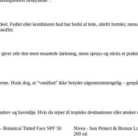
edsprektret beskyttelse”.
l. Fedtet eller kombineret hud har bedst af lette, oliefri formler, mens
stoffer.
 giver ofte den mest ensartede dækning, mens sprays og sticks er praktis
creme. Husk dog, at “vandfast” ikke betyder uigennemtrængelig – genpåfø
alrev og havmiljø. Hvis du rejser til tropiske destinationer eller ønske
 - Botanical Tinted Face SPF 50
Nivea - Sun Protect & Bronze L
200 ml