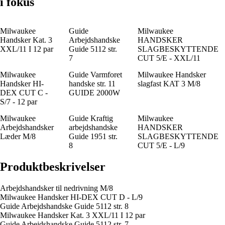
i fokus
Milwaukee
Guide
Milwaukee
Handsker Kat. 3
Arbejdshandske
HANDSKER
XXL/11 I 12 par
Guide 5112 str.
SLAGBESKYTTENDE
7
CUT 5/E - XXL/11
Milwaukee
Guide Varmforet
Milwaukee Handsker
Handsker HI-
handske str. 11
slagfast KAT 3 M/8
DEX CUT C -
GUIDE 2000W
S/7 - 12 par
Milwaukee
Guide Kraftig
Milwaukee
Arbejdshandsker
arbejdshandske
HANDSKER
Læder M/8
Guide 1951 str.
SLAGBESKYTTENDE
8
CUT 5/E - L/9
Produktbeskrivelser
Arbejdshandsker til nedrivning M/8
Milwaukee Handsker HI-DEX CUT D - L/9
Guide Arbejdshandske Guide 5112 str. 8
Milwaukee Handsker Kat. 3 XXL/11 I 12 par
Guide Arbejdshandske Guide 5112 str. 7