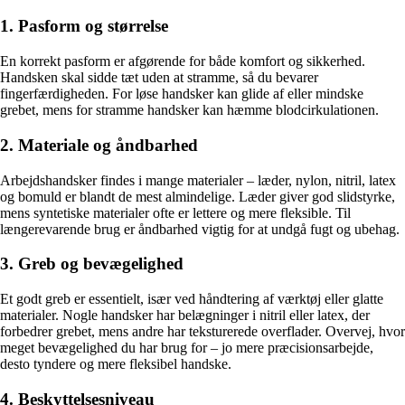
1. Pasform og størrelse
En korrekt pasform er afgørende for både komfort og sikkerhed.
Handsken skal sidde tæt uden at stramme, så du bevarer
fingerfærdigheden. For løse handsker kan glide af eller mindske
grebet, mens for stramme handsker kan hæmme blodcirkulationen.
2. Materiale og åndbarhed
Arbejdshandsker findes i mange materialer – læder, nylon, nitril, latex
og bomuld er blandt de mest almindelige. Læder giver god slidstyrke,
mens syntetiske materialer ofte er lettere og mere fleksible. Til
længerevarende brug er åndbarhed vigtig for at undgå fugt og ubehag.
3. Greb og bevægelighed
Et godt greb er essentielt, især ved håndtering af værktøj eller glatte
materialer. Nogle handsker har belægninger i nitril eller latex, der
forbedrer grebet, mens andre har teksturerede overflader. Overvej, hvor
meget bevægelighed du har brug for – jo mere præcisionsarbejde,
desto tyndere og mere fleksibel handske.
4. Beskyttelsesniveau