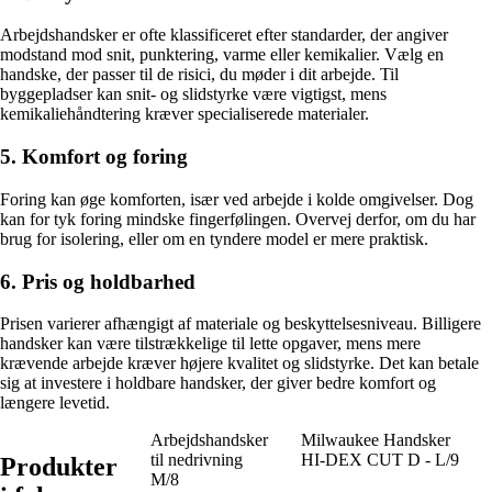
Arbejdshandsker er ofte klassificeret efter standarder, der angiver
modstand mod snit, punktering, varme eller kemikalier. Vælg en
handske, der passer til de risici, du møder i dit arbejde. Til
byggepladser kan snit- og slidstyrke være vigtigst, mens
kemikaliehåndtering kræver specialiserede materialer.
5. Komfort og foring
Foring kan øge komforten, især ved arbejde i kolde omgivelser. Dog
kan for tyk foring mindske fingerfølingen. Overvej derfor, om du har
brug for isolering, eller om en tyndere model er mere praktisk.
6. Pris og holdbarhed
Prisen varierer afhængigt af materiale og beskyttelsesniveau. Billigere
handsker kan være tilstrækkelige til lette opgaver, mens mere
krævende arbejde kræver højere kvalitet og slidstyrke. Det kan betale
sig at investere i holdbare handsker, der giver bedre komfort og
længere levetid.
Arbejdshandsker
Milwaukee Handsker
til nedrivning
HI-DEX CUT D - L/9
Produkter
M/8