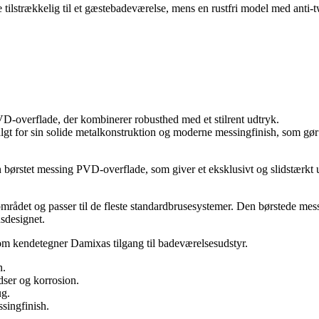
ilstrækkelig til et gæstebadeværelse, mens en rustfri model med anti-twi
overflade, der kombinerer robusthed med et stilrent udtryk.
t for sin solide metalkonstruktion og moderne messingfinish, som gør d
n børstet messing PVD-overflade, som giver et eksklusivt og slidstærk
ådet og passer til de fleste standardbrusesystemer. Den børstede messi
sdesignet.
som kendetegner Damixas tilgang til badeværelsesudstyr.
n.
ser og korrosion.
ug.
singfinish.