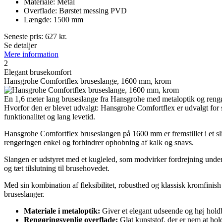
Materiale: Metal
Overflade: Børstet messing PVD
Længde: 1500 mm
Seneste pris:
627
kr.
Se detaljer
Mere information
2
Elegant brusekomfort
Hansgrohe Comfortflex bruseslange, 1600 mm, krom
En 1,6 meter lang bruseslange fra Hansgrohe med metaloptik og rengøri
Hvorfor den er blevet udvalgt: Hansgrohe Comfortflex er udvalgt for s
funktionalitet og lang levetid.
Hansgrohe Comfortflex bruseslangen på 1600 mm er fremstillet i et slid
rengøringen enkel og forhindrer ophobning af kalk og snavs.
Slangen er udstyret med et kugleled, som modvirker fordrejning under 
og tæt tilslutning til brusehovedet.
Med sin kombination af fleksibilitet, robusthed og klassisk kromfinish 
bruseslanger.
Materiale i metaloptik:
Giver et elegant udseende og høj hold
Rengøringsvenlig overflade:
Glat kunststof, der er nem at hol