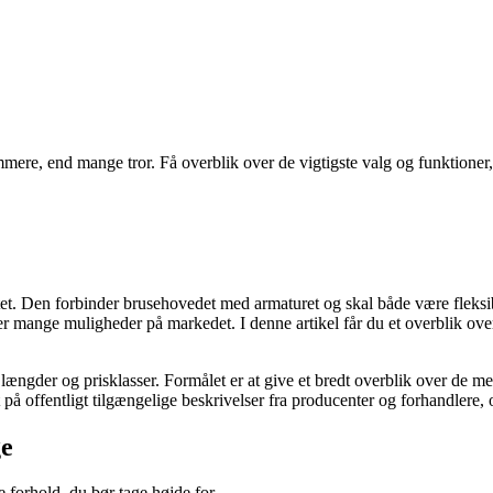
ere, end mange tror. Få overblik over de vigtigste valg og funktioner, 
litet. Den forbinder brusehovedet med armaturet og skal både være flek
der mange muligheder på markedet. I denne artikel får du et overblik ov
 længder og prisklasser. Formålet er at give et bredt overblik over de me
 offentligt tilgængelige beskrivelser fra producenter og forhandlere, og
ge
 forhold, du bør tage højde for.