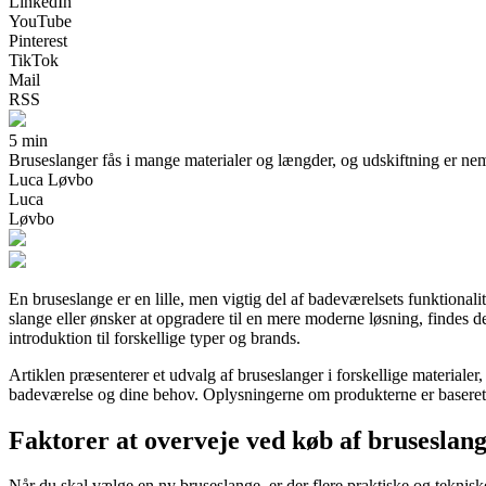
LinkedIn
YouTube
Pinterest
TikTok
Mail
RSS
5 min
Bruseslanger fås i mange materialer og længder, og udskiftning er nemm
Luca Løvbo
Luca
Løvbo
En bruseslange er en lille, men vigtig del af badeværelsets funktiona
slange eller ønsker at opgradere til en mere moderne løsning, findes 
introduktion til forskellige typer og brands.
Artiklen præsenterer et udvalg af bruseslanger i forskellige materialer,
badeværelse og dine behov. Oplysningerne om produkterne er baseret på
Faktorer at overveje ved køb af bruseslan
Når du skal vælge en ny bruseslange, er der flere praktiske og tekniske