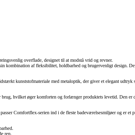
ngsvenlig overflade, designet til at modstå vrid og revner.
in kombination af fleksibilitet, holdbarhed og brugervenligt design. De
stærkt kunststofmateriale med metaloptik, der giver et elegant udtryk s
brug, hvilket øger komforten og forlænger produktets levetid. Den er d
passer Comfortflex-serien ind i de fleste badeværelsesmiljøer og er et pr
barhed.
de ren.