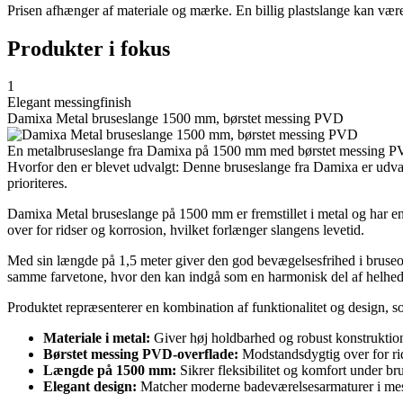
Prisen afhænger af materiale og mærke. En billig plastslange kan være t
Produkter i fokus
1
Elegant messingfinish
Damixa Metal bruseslange 1500 mm, børstet messing PVD
En metalbruseslange fra Damixa på 1500 mm med børstet messing PVD-
Hvorfor den er blevet udvalgt: Denne bruseslange fra Damixa er udvalg
prioriteres.
Damixa Metal bruseslange på 1500 mm er fremstillet i metal og har e
over for ridser og korrosion, hvilket forlænger slangens levetid.
Med sin længde på 1,5 meter giver den god bevægelsesfrihed i bruseomr
samme farvetone, hvor den kan indgå som en harmonisk del af helhed
Produktet repræsenterer en kombination af funktionalitet og design, 
Materiale i metal:
Giver høj holdbarhed og robust konstruktio
Børstet messing PVD-overflade:
Modstandsdygtig over for rid
Længde på 1500 mm:
Sikrer fleksibilitet og komfort under br
Elegant design:
Matcher moderne badeværelsesarmaturer i mes