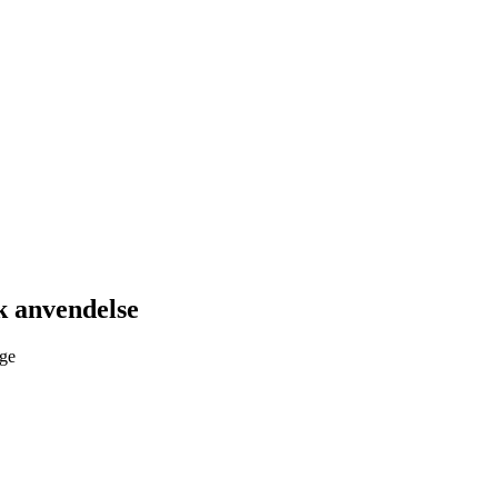
k anvendelse
nge